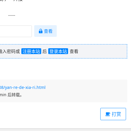
......
查看
请输入密码或
注册本站
后
登录本站
查看
8/yan-re-de-xia-ri.html
in 后转载。
打赏