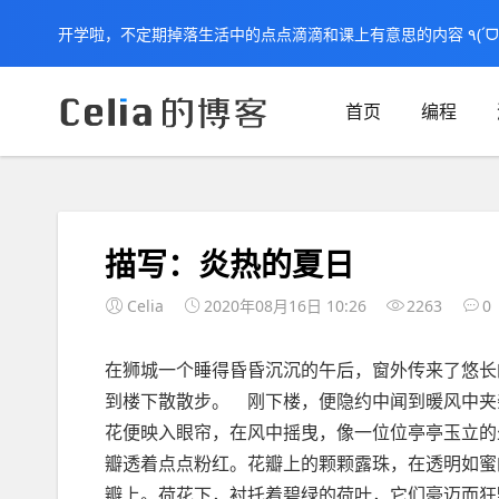
首页
编程
首页
未分类
文章正文
描写：炎热的夏日
Celia
2020年08月16日 10:26
2263
0
在狮城一个睡得昏昏沉沉的午后，窗外传来了悠长
到楼下散散步。 刚下楼，便隐约中闻到暖风中夹
花便映入眼帘，在风中摇曳，像一位位亭亭玉立的
瓣透着点点粉红。花瓣上的颗颗露珠，在透明如蜜
瓣上。荷花下，衬托着碧绿的荷叶，它们豪迈而狂