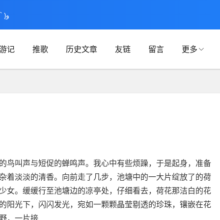
开学啦，不定期掉落生活中的点点滴滴和课上有意思的内容 ٩(ˊᗜˋ )و
游记
推歌
历史文章
友链
留言
更多
的鸟叫声与短促的蝉鸣声。我心中有些烦躁，于是起身，准备
杂着淡淡的清香。向前走了几步，池塘中的一大片绽放了的荷
少女。缓缓行至池塘边的凉亭处，仔细看去，荷花那洁白的花
的阳光下，闪闪发光，宛如一颗颗晶莹剔透的珍珠，镶嵌在花
野，一片接