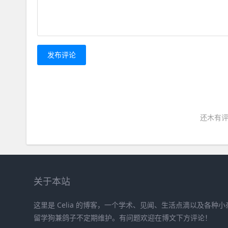
发布评论
还木有评
关于本站
这里是 Celia 的博客，一个学术、见闻、生活点滴以及各种
留学狗兼鸽子不定期维护。有问题欢迎在博文下方评论！