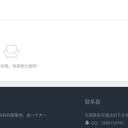
论哦，快来抢沙发吧~
联系我
小杂碎的聚集地，由一个大一
与我联系可通过如下方
QQ：3506154761