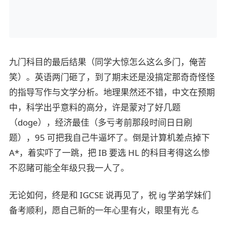
九门科目的最后结果（同学大惊怎么这么多门，俺苦
笑）。英语两门砸了，到了期末还是没搞定那奇奇怪怪
的指导写作与文学分析。地理果然还不错，中文在预期
中，科学出乎意料的高分，许是蒙对了好几题
（doge），经济最佳（多亏考前那段时间日日刷
题），95 可把我自己牛逼坏了。倒是计算机差点掉下
A*，着实吓了一跳，把 IB 要选 HL 的科目考得这么惨
不忍睹可能全年级只我一人了。
无论如何，终是和 IGCSE 说再见了，祝 ig 学弟学妹们
备考顺利，愿自己新的一年心里有火，眼里有光 💪