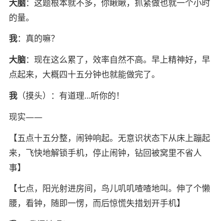
大脑
：这题根本就不多，你瞅瞅，抓紧做也就一个小时
的量。
我
：真的嘛？
大脑
：现在这么累了，效率自然不高。早上精神好，早
点起来，大概四十五分钟也就能做完了。
我
（摸头）：有道理…听你的！
现实——
【五点十五分整，闹钟响起。无意识状态下从床上蹦起
来，飞快地解锁手机，停止闹钟，钻回被窝里不省人
事】
【七点，阳光射进房间，鸟儿叽叽喳喳地叫。伸了个懒
腰，看钟，随即一愣，而后惊慌失措划开手机】