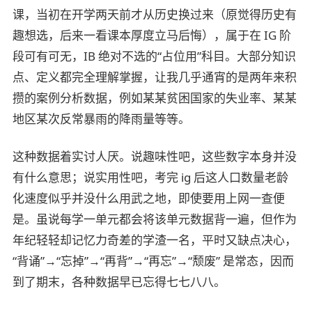
课，当初在开学两天前才从历史换过来（原觉得历史有
趣想选，后来一看课本厚度立马后悔），属于在 IG 阶
段可有可无，IB 绝对不选的“占位用”科目。大部分知识
点、定义都完全理解掌握，让我几乎通宵的是两年来积
攒的案例分析数据，例如某某贫困国家的失业率、某某
地区某次反常暴雨的降雨量等等。
这种数据着实讨人厌。说趣味性吧，这些数字本身并没
有什么意思；说实用性吧，考完 ig 后这人口数量老龄
化速度似乎并没什么用武之地，即使要用上网一查便
是。虽说每学一单元都会将该单元数据背一遍，但作为
年纪轻轻却记忆力奇差的学渣一名，平时又缺点决心，
“背诵”→“忘掉”→“再背”→“再忘”→“颓废” 是常态，因而
到了期末，各种数据早已忘得七七八八。