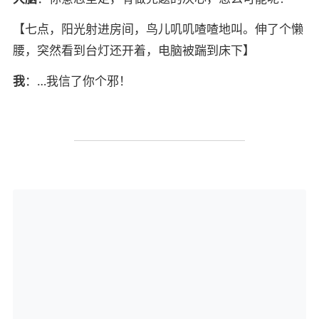
【七点，阳光射进房间，鸟儿叽叽喳喳地叫。伸了个懒
腰，突然看到台灯还开着，电脑被踹到床下】
我
：…我信了你个邪！