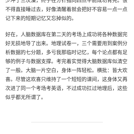
少冲了三次澡，终于在分针指向四点半前成功背完。恨
不得直接睡过去，好像清醒着就会把好不容易一点一点
记下来的短期记忆又忘掉似的。
好在，人脑数据库在第二天的考场上成功将各种数据完
好无损地导了出来。地理试卷一，三个需要用到案例分
析数据的七分题，多亏我那临时记忆，每个论点都有足
够的例子与数据支撑。考完着实觉得大脑数据库似清空
了一般。大脑一片空白，身体一阵轻松。横批：皆大欢
喜。尽管这欢喜只维持了一个短短的课间，这身体又再
次进了同一个考场考英语，不过成功扛过地理后，这些
似乎都无所谓了。
微信