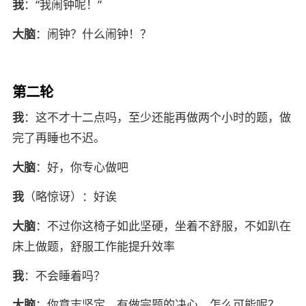
我
：“我闹钟呢！”
大脑
：闹钟？什么闹钟！？
第二轮
我
：这不才十二点吗，至少还能再做两个小时的题，做
完了再睡也不迟。
大脑
：好，你专心做吧
我
（略惊讶）：好诶
大脑
：不过你这椅子如此坚硬，坐着不舒服，不如趴在
床上做题，舒服工作能提升效率
我
：不会睡着吗？
大脑
：你意志坚定，有做完题的决心，怎么可能呢？