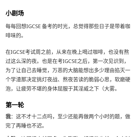
小剧场
每每回想IGCSE 备考的时光，总觉得那些日子是带着咖
啡味的。
在IGCSE考试周之前，从来在晚上喝过咖啡，也没有熬
过这么深的夜。也是在考IGCSE之后，第一次见识到，
为了让自己去睡觉，万恶的大脑能想出多少理由掐灭一
个学渣那决定挑灯夜战、熬夜苦读的脆弱心思，软磨硬
泡，让疲劳不堪的身体屈服于其淫威之下（大雾。
第一轮
我
：这不才十二点吗，至少还能再做两个小时的题，做
完了再睡也不迟。