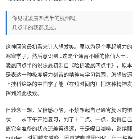
你见过凌晨四点半的杭州吗。
几点半的我都见过。
这神回答最初看来让人想发笑。原以为是个早起努力的
寒窗学子，然后意识到…这是个通宵不睡的修仙人士。
凌晨四点半的说法最初源自《哈佛凌晨四点半》，原本
是表达一种极度努力刻苦的精神与学习氛围，怎想被逼
上挂科绝路的中国学子能（在短时间内）把这种精神发
挥到如此极致。
但转念一想，又倍感心酸，不禁想起自己通宵复习的惨
状——从下午开始复习，到了十二点、一点，觉得自己
离完全准备的状态还差得很远，于是喝口咖啡，继续翻
quizlet。时间越来越晚，困意被咖啡因淡化，但一种遍