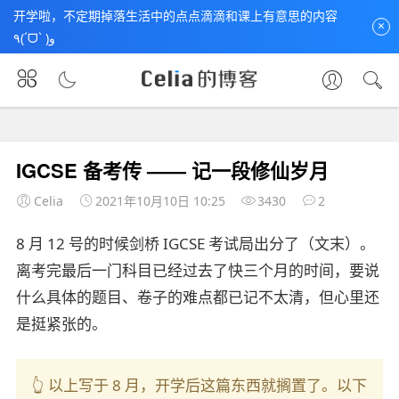
开学啦，不定期掉落生活中的点点滴滴和课上有意思的内容
×
٩(ˊᗜˋ )و
首页
未分类
文章正文
IGCSE 备考传 —— 记一段修仙岁月
Celia
2021年10月10日 10:25
3430
2
8 月 12 号的时候剑桥 IGCSE 考试局出分了（文末）。
离考完最后一门科目已经过去了快三个月的时间，要说
什么具体的题目、卷子的难点都已记不太清，但心里还
是挺紧张的。
👆 以上写于 8 月，开学后这篇东西就搁置了。以下