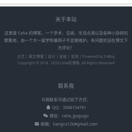
关于本站
这里是 Celia 的博客，一个学术、见闻、生活点滴以及各种小杂碎的
聚集地，由一个大一留学狗兼鸽子不定期维护。有问题欢迎在博文下
方评论！
主页
|
英文博客
|
设计
|
友链
|
虫洞
|
Powered by
Z-Blog
Copyright © 2018 - 2023
Celia的博客
, All Rights Reserved
联系我
与我联系可通过如下方式：
QQ：3506154761
微信：celia_gugugu
邮箱：liangcx126#gmail.com