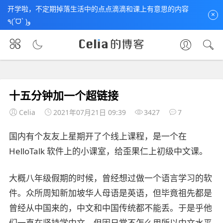
开学啦，不定期掉落生活中的点点滴滴和课上有意思的内容
×
٩(ˊᗜˋ )و
首页
未分类
文章正文
十五分钟加一个超链接
Celia
2021年07月21日 09:39
3427
7
微信
国内有个友友上星期开了个线上课程，是一个在
HelloTalk 软件上的小课室，给歪果仁上初级中文课。
大概八年级假期的时候，曾经想过做一个语言学习的软
件。众所周知新加坡华人母语是英语，但毕竟祖先都是
曾经从中国来的，中文和中国传统都不能丢。于是乎他
们一直在坚持学中文，但因日常不怎么用所以中文水平